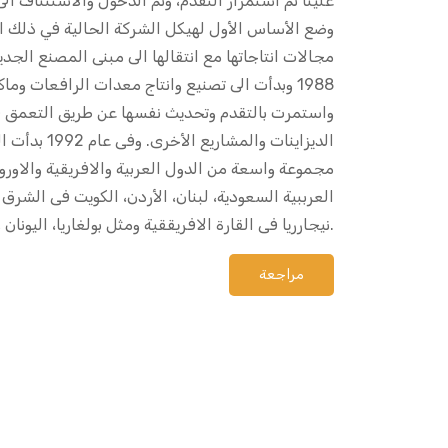
علينا تم استمرار التقدم، وتم الدخول والاستئناف ا
وضع الأساس الأول لهيكل الشركة الحالية في ذلك 
مجالات انتاجاتها مع انتقالها الى مبنى المصنع الجد
1988 وبدأت الى تصنيع وانتاج معدات الرافعات وم
واستمرت بالتقدم وتحديث نفسها عن طريق التعمق 
الديزاينات والم
مجموعة واسعة من الدول العربية والافريقية والاور
العرببية السعودية، لبنان، الأردن، الكويت فى الشرق
نيجارريا فى القارة الافريققية ومثل بولغاريا، اليونان وغيرها فى القارة الأوروبية.
مراجعة