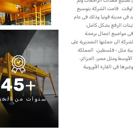
لى تصنيع معدات الرافعات وتم
الوقت. قامت الشركة بتوسيع
يد فى مدينة قونيا وذلك فى عام
اكينات الرفع بشكل كامل،
فى مواضيع اعمال برمجة
شاريع الأخرى. وفى عام 1992 بدأت الشركة الى حملتها التصديرية على
وبية مثل ؛ فلسطين، المملكة
 الأوسط ومثل مصر، الجزائر،
4
5
+
سنوات من الخد