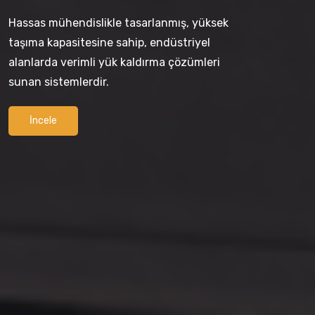
Tek bir ray üzerine monte edilen ve
yüklerin hassas bir şekilde taşınmasını
sağlayan, endüstriyel uygulamalarda
kullanılan etkili ve kompakt kaldırma
ekipmanlarıdır.
İncele